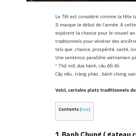
Le Têt est considéré comme la fête la
Il marque le début de l’année. A cett
espèrent la chance pour le nouvel an.
traditionnels pour vénérer des ancêtre
tels que: chance, prospérité, santé, l
Une sentence parallèle vietnamien par
“ Thịt mỡ, dưa hành, câu đối đỏ
Cây nêu , tràng pháo , bánh chưng xan
Voici, certains plats traditionnels du
Contents
[
hide
]
1.Banh Chung ( gateau c