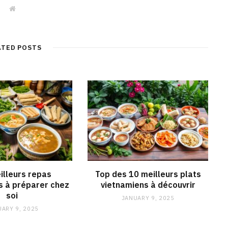
W
e
b
s
i
t
ATED POSTS
e
illeurs repas
Top des 10 meilleurs plats
s à préparer chez
vietnamiens à découvrir
soi
JANUARY 9, 2025
ARY 9, 2025