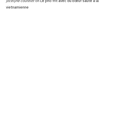
jocelyne coutelet
on
Le pho frit avec du bœuf sauté à la
vietnamienne