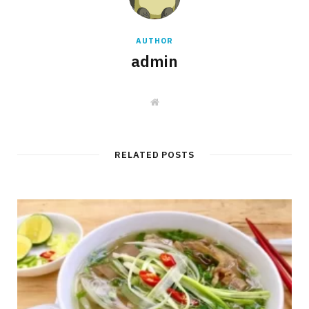
AUTHOR
admin
W
e
b
s
i
t
RELATED POSTS
e