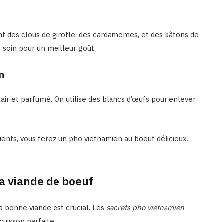
nt des clous de girofle, des cardamomes, et des bâtons de
c soin pour un meilleur goût.
n
clair et parfumé. On utilise des blancs d’œufs pour enlever
dients, vous ferez un pho vietnamien au boeuf délicieux.
la viande de boeuf
a bonne viande est crucial. Les
secrets pho vietnamien
cuisson parfaite.