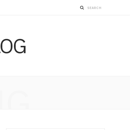
LOG
NG