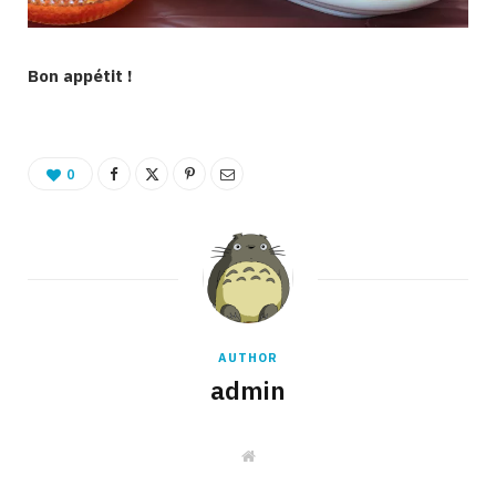
Bon appétit !
0
AUTHOR
admin
W
e
b