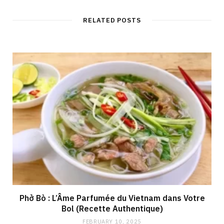
s
i
t
RELATED POSTS
e
Phở Bò : L’Âme Parfumée du Vietnam dans Votre
Bol (Recette Authentique)
FEBRUARY 10, 2025